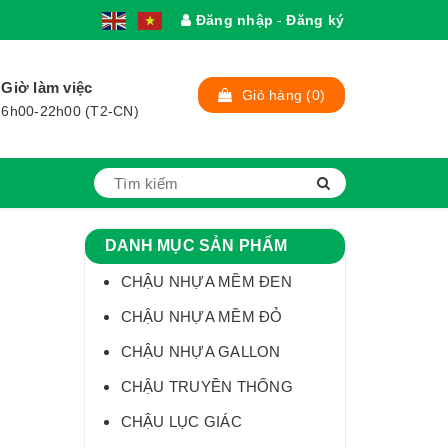
Đăng nhập
-
Đăng ký
1
Giờ làm việc
Giỏ hàng
(0)
6h00-22h00 (T2-CN)
DANH MỤC SẢN PHẨM
CHẬU NHỰA MỀM ĐEN
CHẬU NHỰA MỀM ĐỎ
CHẬU NHỰA GALLON
CHẬU TRUYỀN THỐNG
CHẬU LỤC GIÁC