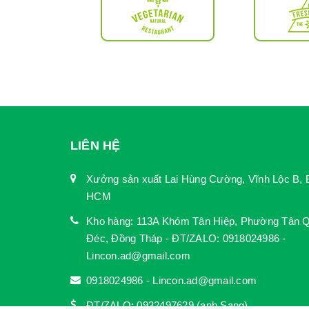
LIÊN HỆ
Xưởng sản xuất Lai Hùng Cường, Vĩnh Lộc B, 
HCM
Kho hàng: 113A Khóm Tân Hiệp, Phường Tân Q
Đéc, Đồng Tháp - ĐT/ZALO: 0918024986 -
Lincon.ad@gmail.com
0918024986 - Lincon.ad@gmail.com
ĐT/ZALO: 0932497629 (anh Sang)