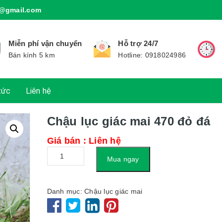
@gmail.com
Miễn phí vận chuyển
Hỗ trợ 24/7
Bán kính 5 km
Hotline: 0918024986
tức
Liên hệ
Chậu lục giác mai 470 đỏ đá
Giá bán : Liên hệ
Số
Mua ngay
lượng
Danh mục:
Chậu lục giác mai