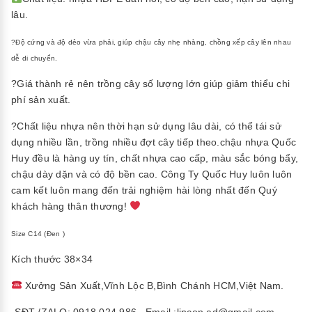
lâu.
?Độ cứng và độ dẻo vừa phải, giúp chậu cây nhẹ nhàng, chồng xếp cây lên nhau
dễ di chuyển.
?Giá thành rẻ nên trồng cây số lượng lớn giúp giảm thiểu chi
phí sản xuất.
?Chất liệu nhựa nên thời hạn sử dụng lâu dài, có thể tái sử
dụng nhiều lần, trồng nhiều đợt cây tiếp theo.chậu nhựa Quốc
Huy đều là hàng uy tín, chất nhựa cao cấp, màu sắc bóng bẩy,
chậu dày dặn và có độ bền cao. Công Ty Quốc Huy luôn luôn
cam kết luôn mang đến trải nghiệm hài lòng nhất đến Quý
khách hàng thân thương!
Size C14 (Đen )
Kích thước 38×34
Xưởng Sản Xuất,Vĩnh Lộc B,Bình Chánh HCM,Việt Nam.
-SĐT /ZALO: 0918.024.986 , Email :lincon.ad@gmail.com