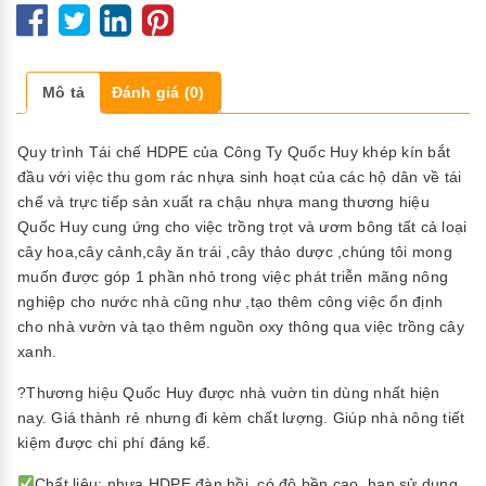
Mô tả
Đánh giá (0)
Quy trình Tái chế HDPE của Công Ty Quốc Huy khép kín bắt
đầu với việc thu gom rác nhựa sinh hoạt của các hộ dân về tái
chế và trực tiếp sản xuất ra chậu nhựa mang thương hiệu
Quốc Huy cung ứng cho việc trồng trọt và ươm bông tất cả loại
cây hoa,cây cảnh,cây ăn trái ,cây thảo dược ,chúng tôi mong
muốn được góp 1 phần nhỏ trong việc phát triễn mãng nông
nghiệp cho nước nhà cũng như ,tạo thêm công việc ổn định
cho nhà vườn và tạo thêm nguồn oxy thông qua việc trồng cây
xanh.
?Thương hiệu Quốc Huy được nhà vuờn tin dùng nhất hiện
nay. Giá thành rẻ nhưng đi kèm chất lượng. Giúp nhà nông tiết
kiệm được chi phí đáng kể.
Chất liệu: nhựa HDPE đàn hồi, có độ bền cao, hạn sử dụng