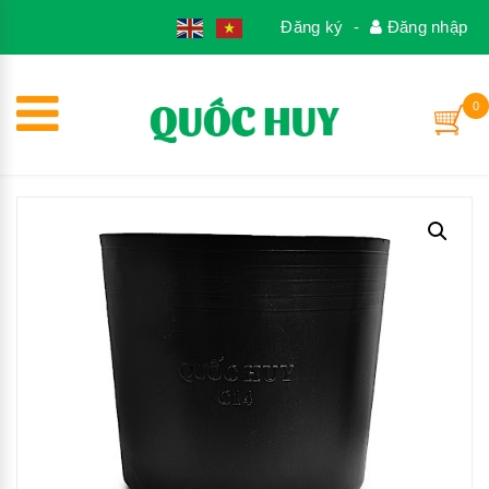
1
Đăng ký
-
Đăng nhập
0