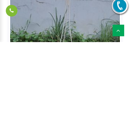
Chậu treo lục giác lớn 4 màu trắng,xanh,vàng,đỏ
Giá bán : Liên hệ