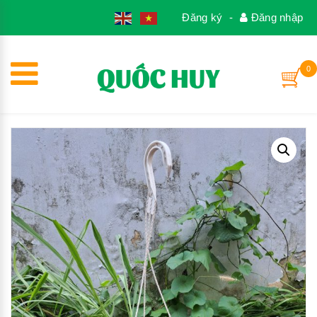
1
Đăng ký
-
Đăng nhập
0