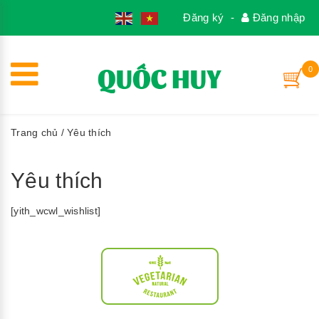
1
Đăng ký
-
Đăng nhập
0
Trang chủ
/ Yêu thích
Yêu thích
[yith_wcwl_wishlist]