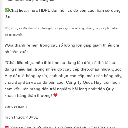
Chất liệu: nhựa HDPE đàn hồi, có độ bền cao, hạn sử dụng
lâu.
?Độ cứng và độ dẻo vừa phải, giúp chậu cây nhẹ nhàng, chồng xếp cây lên nhau
dễ di chuyển.
?Giá thành rẻ nên trồng cây số lượng lớn giúp giảm thiểu chi
phí sản xuất.
?Chất liệu nhựa nên thời hạn sử dụng lâu dài, có thể tái sử
dụng nhiều lần, trồng nhiều đợt cây tiếp theo.chậu nhựa Quốc
Huy đều là hàng uy tín, chất nhựa cao cấp, màu sắc bóng bẩy,
chậu dày dặn và có độ bền cao. Công Ty Quốc Huy luôn luôn
cam kết luôn mang đến trải nghiệm hài lòng nhất đến Quý
khách hàng thân thương!
Size C16
(Đen )
Kích thước 40×31
Xưởng Sản Xuất,Vĩnh Lộc B,Bình Chánh HCM,Việt Nam.