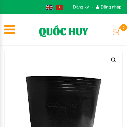
1
Đăng ký
-
Đăng nhập
0